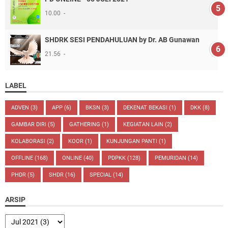
10.00
SHDRK SESI PENDAHULUAN by Dr. AB Gunawan
21.56
LABEL
ADVEN
(3)
APP
(6)
BKSN
(3)
DEKENAT BEKASI
(1)
DKK
(8)
GAMBAR DIRI
(5)
GATHERING
(1)
KEGIATAN LAIN
(2)
KOLABORASI
(2)
KOOR
(1)
KUNJUNGAN PANTI
(1)
OFFLINE
(168)
ONLINE
(40)
PDPKK
(128)
PEMURIDAN
(14)
PHDR
(5)
SHDR
(16)
SPECIAL
(14)
ARSIP