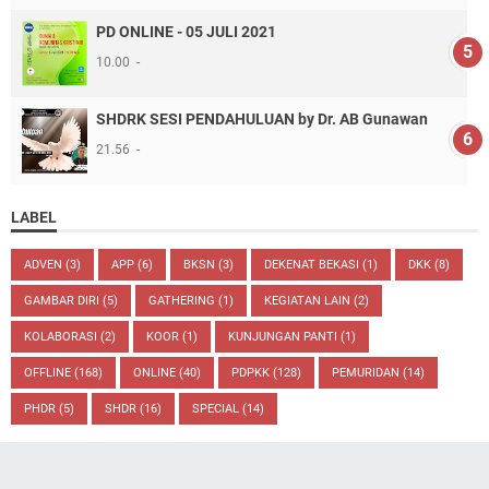
PD ONLINE - 05 JULI 2021
10.00
SHDRK SESI PENDAHULUAN by Dr. AB Gunawan
21.56
LABEL
ADVEN
(3)
APP
(6)
BKSN
(3)
DEKENAT BEKASI
(1)
DKK
(8)
GAMBAR DIRI
(5)
GATHERING
(1)
KEGIATAN LAIN
(2)
KOLABORASI
(2)
KOOR
(1)
KUNJUNGAN PANTI
(1)
OFFLINE
(168)
ONLINE
(40)
PDPKK
(128)
PEMURIDAN
(14)
PHDR
(5)
SHDR
(16)
SPECIAL
(14)
ARSIP