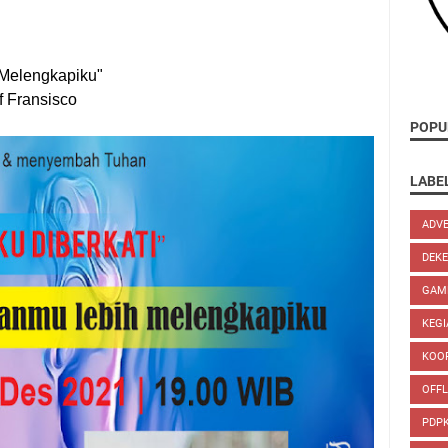
r 2021
 Melengkapiku"
 Fransisco
POPU
LABE
ADV
DEKE
GAMB
KEGI
KOO
OFFL
PDP