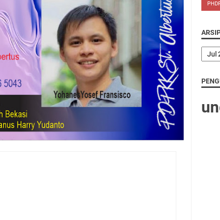
PHD
ARSI
PENG
u
n