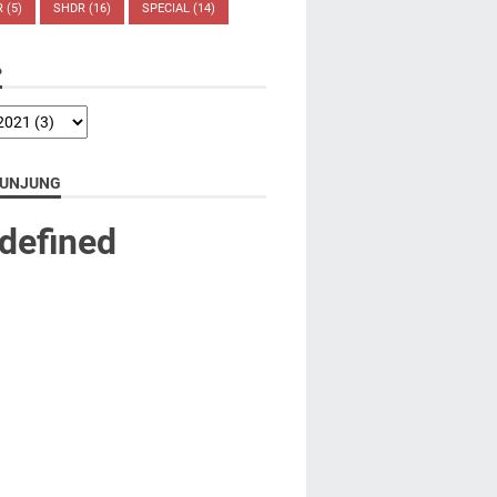
R
(5)
SHDR
(16)
SPECIAL
(14)
P
UNJUNG
d
e
f
n
e
d