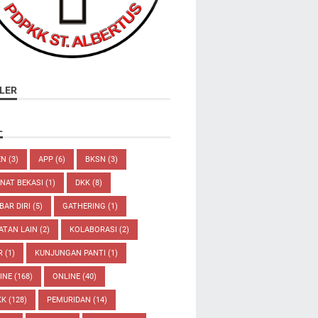
LER
L
EN
(3)
APP
(6)
BKSN
(3)
NAT BEKASI
(1)
DKK
(8)
AR DIRI
(5)
GATHERING
(1)
ATAN LAIN
(2)
KOLABORASI
(2)
R
(1)
KUNJUNGAN PANTI
(1)
INE
(168)
ONLINE
(40)
KK
(128)
PEMURIDAN
(14)