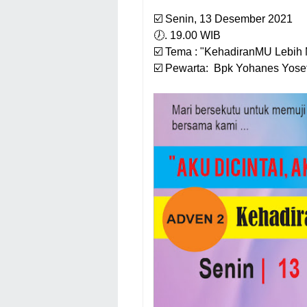
☑️ Senin, 13 Desembe
🕖. 19.00 WIB
☑️ Tema : "KehadiranMU Lebih
☑️ Pewarta: Bpk Yohanes Yosef